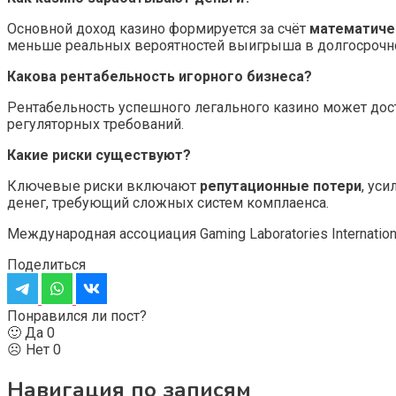
Основной доход казино формируется за счёт
математиче
меньше реальных вероятностей выигрыша в долгосрочно
Какова рентабельность игорного бизнеса?
Рентабельность успешного легального казино может дос
регуляторных требований.
Какие риски существуют?
Ключевые риски включают
репутационные потери
, ус
денег, требующий сложных систем комплаенса.
Международная ассоциация Gaming Laboratories Internatio
Поделиться
Понравился ли пост?
🙂 Да
0
☹️ Нет
0
Навигация по записям