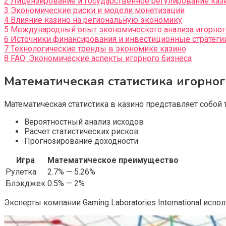
2
Лицензирование и государственное регулирование каз
3
Экономические риски и модели монетизации
4
Влияние казино на региональную экономику
5
Международный опыт экономического анализа игорног
6
Источники финансирования и инвестиционные стратеги
7
Технологические тренды в экономике казино
8
FAQ: Экономические аспекты игорного бизнеса
Математическая статистика игорног
Математическая статистика в казино представляет собо
Вероятностный анализ исходов
Расчет статистических рисков
Прогнозирование доходности
Игра
Математическое преимущество
Рулетка
2.7% — 5.26%
Блэкджек
0.5% — 2%
Эксперты компании Gaming Laboratories International ис